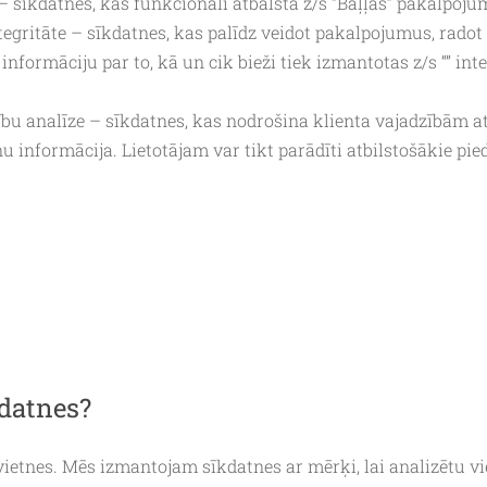
sīkdatnes, kas funkcionāli atbalsta z/s “Baļļas” pakalpoj
egritāte – sīkdatnes, kas palīdz veidot pakalpojumus, radot 
nformāciju par to, kā un cik bieži tiek izmantotas z/s “” int
 analīze – sīkdatnes, kas nodrošina klienta vajadzībām atb
u informācija. Lietotājam var tikt parādīti atbilstošākie pi
datnes?
 vietnes. Mēs izmantojam sīkdatnes ar mērķi, lai analizētu