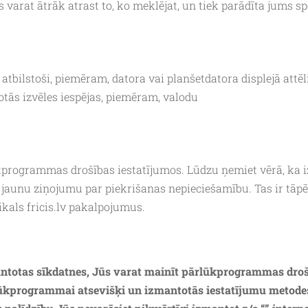
 varat ātrāk atrast to, ko meklējat, un tiek parādīta jums spe
atbilstoši, piemēram, datora vai planšetdatora displejā attēli 
otās izvēles iespējas, piemēram, valodu
kprogrammas drošības iestatījumos. Lūdzu ņemiet vērā, ka iz
t jaunu ziņojumu par piekrišanas nepieciešamību. Tas ir tāpē
eikals fricis.lv pakalpojumus.
izmantotas sīkdatnes, Jūs varat mainīt pārlūkprogrammas dro
ūkprogrammai atsevišķi un izmantotās iestatījumu metodes v