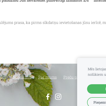
s palīdzību Jūs nevarēsiet pilnvērtīgi izmantot z/s “” inte
ulējums prasa, ka pirms sīkdatņu ievietošanas jūsu ierīcē, 
Mēs lietoj
nolūkiem u
akti
Noteikumi
Par mums
Preču piegāde un atgri
Pieņemt