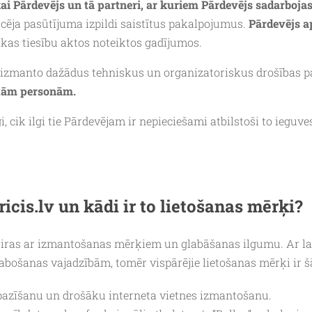
ai Pārdevējs un tā partneri, ar kuriem Pārdevējs sadarboja
rcēja pasūtījuma izpildi saistītus pakalpojumus.
Pārdevējs a
kas tiesību aktos noteiktos gadījumos.
js izmanto dažādus tehniskus un organizatoriskus drošības
otām personām.
gi, cik ilgi tie Pārdevējam ir nepieciešami atbilstoši to ieg
icis.lv
un kādi ir to lietošanas mērķi?
ķiras ar izmantošanas mērķiem un glabāšanas ilgumu. Ar lai
bošanas vajadzībām, tomēr vispārējie lietošanas mērķi ir š
 atpazīšanu un drošāku interneta vietnes izmantošanu.