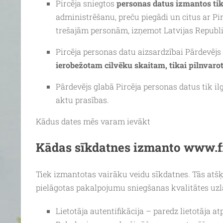
Pircēja sniegtos
personas datus izmantos tik
administrēšanu, preču piegādi un citus ar Pi
trešajām personām, izņemot Latvijas Republi
Pircēja personas datu aizsardzībai Pārdevē
ierobežotam cilvēku skaitam, tikai pilnvar
Pārdevējs glabā Pircēja personas datus tik il
aktu prasības.
Kādus dates mēs varam ievākt
Kādas sīkdatnes izmanto www.fr
Tiek izmantotas vairāku veidu sīkdatnes. Tās atš
pielāgotas pakalpojumu sniegšanas kvalitātes uzla
Lietotāja autentifikācija – paredz lietotāja