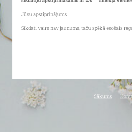
sīkdatņu apstiprināšanas ar z/s “” tīmekļa vietne
Jūsu apstiprinājums
Sīkdati vairs nav jaunums, taču spēkā esošais reg
Sākums
Kont