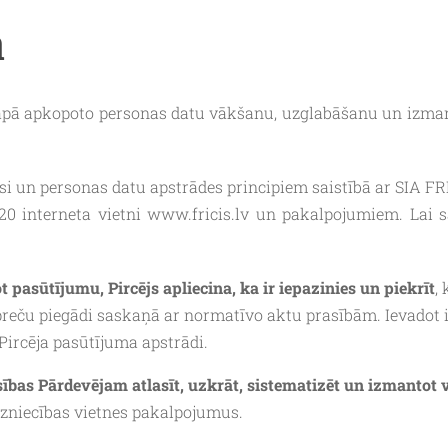
a
apā apkopoto personas datu vākšanu, uzglabāšanu un izmanto
i un personas datu apstrādes principiem saistībā ar SIA FRIČ
320 interneta vietni www.fricis.lv un pakalpojumiem. Lai 
 pasūtījumu, Pircējs apliecina, ka ir iepazinies un piekrīt
,
reču piegādi saskaņā ar normatīvo aktu prasībām. Ievadot in
r Pircēja pasūtījuma apstrādi.
esības Pārdevējam atlasīt, uzkrāt, sistematizēt un izmantot v
rdzniecības vietnes pakalpojumus.