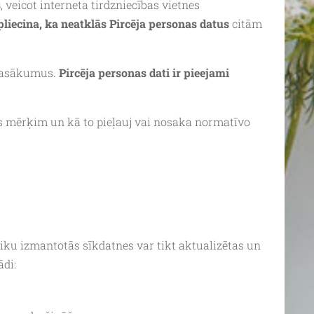
s
, veicot interneta tirdzniecības vietnes
pliecina, ka neatklās Pircēja personas datus
citām
 pasākumus.
Pircēja personas dati ir pieejami
uves mērķim un kā to pieļauj vai nosaka normatīvo
ku izmantotās sīkdatnes var tikt aktualizētas un
ādi: