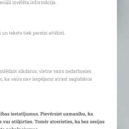
ciāli izvēlēta informācija.
un teksts tiek pareizi attēloti.
slēdzot sīkdatus, vietne vairs nedarbosies
c, ka vairs nav iespējams atrast saglabātos
šības iestatījumus. Pievērsiet uzmanību, ka
ar atšķirties. Tomēr atcerieties, ka bez sesijas