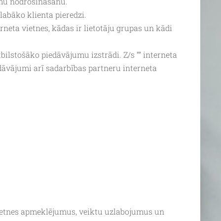
umu nodrošināšanu.
labāko klienta pieredzi.
erneta vietnes, kādas ir lietotāju grupas un kādi
ilstošāko piedāvājumu izstrādi. Z/s “” interneta
edāvājumi arī sadarbības partneru interneta
 vietnes apmeklējumus, veiktu uzlabojumus un