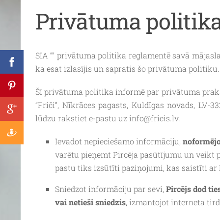
Privātuma politik
SIA “” privātuma politika reglamentē savā mājasl
ka esat izlasījis un sapratis šo privātuma politiku.
Šī privātuma politika informē par privātuma praks
“Friči”, Nīkrāces pagasts, Kuldīgas novads, LV-3
lūdzu rakstiet e-pastu uz
info@fricis.lv
.
Ievadot nepieciešamo informāciju,
noformējot
varētu pieņemt Pircēja pasūtījumu un veikt p
pastu tiks izsūtīti paziņojumi, kas saistīti a
Sniedzot informāciju par sevi,
Pircējs dod ti
vai netieši sniedzis
, izmantojot interneta ti