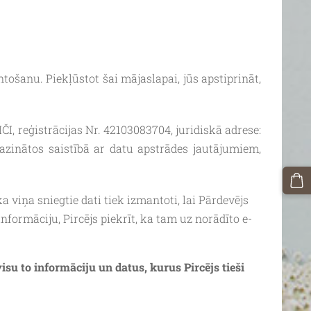
šanu. Piekļūstot šai mājaslapai, jūs apstiprināt,
I, reģistrācijas Nr.
42103083704
, juridiskā adrese:
sazinātos saistībā ar datu apstrādes jautājumiem,
 ka viņa sniegtie dati tiek izmantoti, lai Pārdevējs
formāciju, Pircējs piekrīt, ka tam uz norādīto e-
isu to informāciju un datus, kurus Pircējs tieši