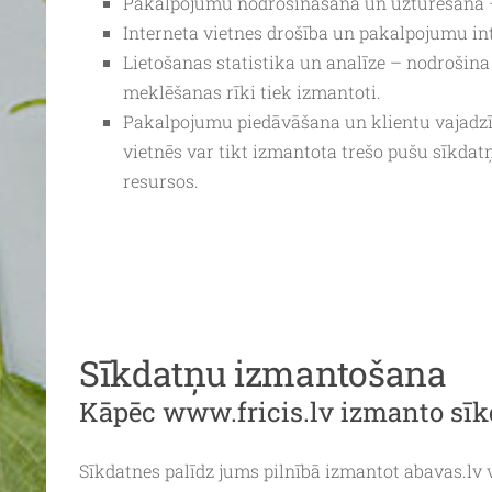
Pakalpojumu nodrošināšana un uzturēšana – 
Interneta vietnes drošība un pakalpojumu int
Lietošanas statistika un analīze – nodrošina i
meklēšanas rīki tiek izmantoti.
Pakalpojumu piedāvāšana un klientu vajadzību
vietnēs var tikt izmantota trešo pušu sīkdatņ
resursos.
Sīkdatņu izmantošana
Kāpēc www.fricis.lv izmanto sīk
Sīkdatnes palīdz jums pilnībā izmantot abavas.lv