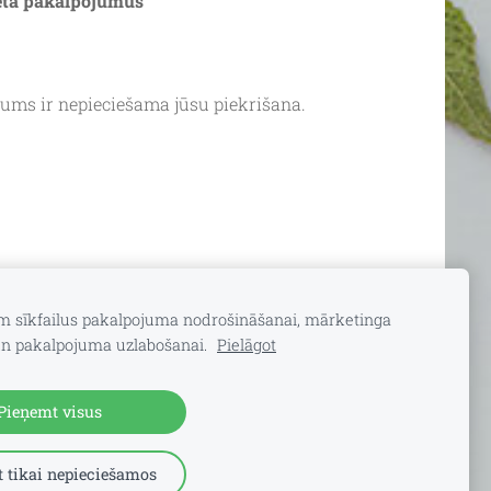
rneta pakalpojumus
mums ir nepieciešama jūsu piekrišana.
am sīkfailus pakalpojuma nodrošināšanai, mārketinga
n pakalpojuma uzlabošanai.
Pielāgot
ešana
Sīkdatnes
Pieņemt visus
 tikai nepieciešamos