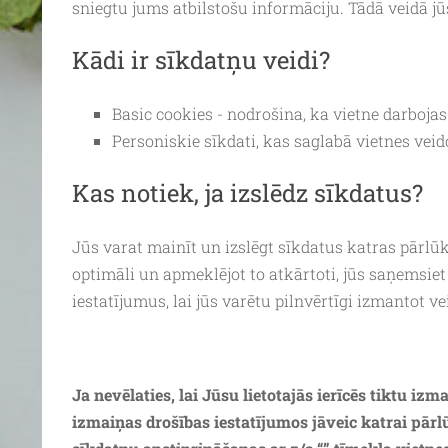
sniegtu jums atbilstošu informāciju. Tādā veidā jūs
Kādi ir sīkdatņu veidi?
Basic cookies - nodrošina, ka vietne darbojas 
Personiskie sīkdati, kas saglabā vietnes veid
Kas notiek, ja izslēdz sīkdatus?
Jūs varat mainīt un izslēgt sīkdatus katras pārlū
optimāli un apmeklējot to atkārtoti, jūs saņemsie
iestatījumus, lai jūs varētu pilnvērtīgi izmantot v
Ja nevēlaties, lai Jūsu lietotajās ierīcēs tiktu 
izmaiņas drošības iestatījumos jāveic katrai pārl