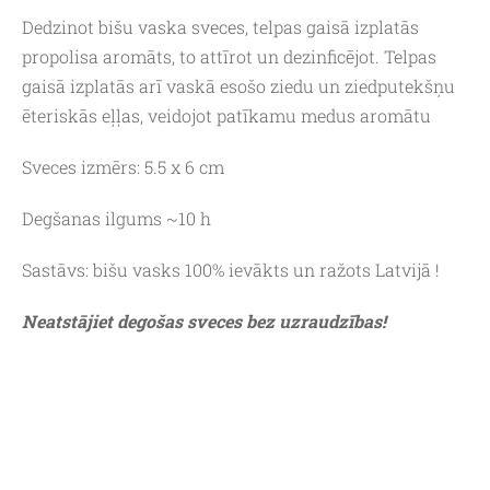
Dedzinot bišu vaska sveces, telpas gaisā izplatās
propolisa aromāts, to attīrot un dezinficējot. Telpas
gaisā izplatās arī vaskā esošo ziedu un ziedputekšņu
ēteriskās eļļas, veidojot patīkamu medus aromātu
Sveces izmērs: 5.5 x 6 cm
Degšanas ilgums
~10
h
Sastāvs: bišu vasks 100% ievākts un ražots Latvijā !
Neatstājiet degošas sveces bez uzraudzības!