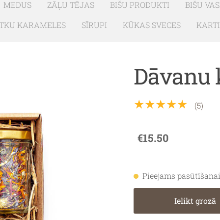
MEDUS
ZĀĻU TĒJAS
BIŠU PRODUKTI
BIŠU VA
TKU KARAMELES
SĪRUPI
KŪKAS SVECES
KART
Dāvanu 
★★★★★
(5)
€15.50
Pieejams pasūtīšana
Ielikt grozā