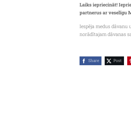
Laiks iepriecināt! Iepr
partnerus ar veselīg
Iespēja medus dāvanu u
norādītajam dāvanas 
Share
Post