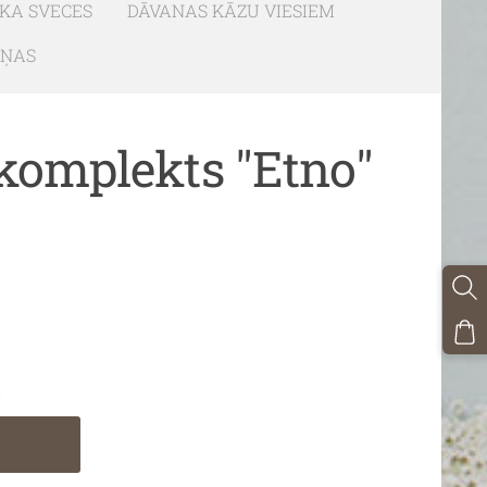
SKA SVECES
DĀVANAS KĀZU VIESIEM
IŅAS
komplekts "Etno"
i