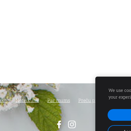
We use cook
your exper
akti
Noteikumi
Par mums
Preču piegāde un atgri