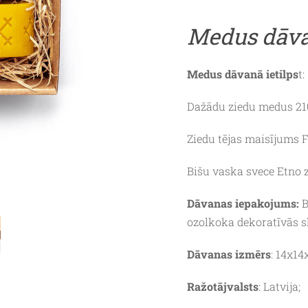
Medus dāva
Medus dāvanā ietilps
t:
Dažādu ziedu medus 210
Ziedu tējas maisījums Fr
Bišu vaska svece Etno z
Dāvanas iepakojums:
B
ozolkoka dekoratīvās s
Dāvanas izmērs
: 14x14
Ražotājvalsts
: Latvija;