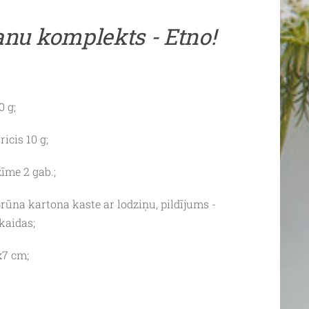
nu komplekts - Etno!
 g;
icis 10 g;
īme 2 gab.;
rūna kartona kaste ar lodziņu, pildījums -
kaidas;
x7 cm;