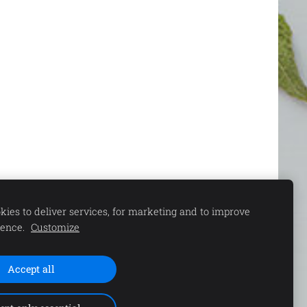
ies to deliver services, for marketing and to improve
ience.
Customize
ešana
Sīkdatnes
Accept all