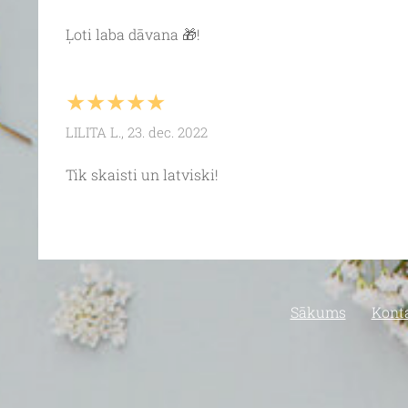
Ļoti laba dāvana 🎁!
★★★★★
LILITA L., 23. dec. 2022
Tik skaisti un latviski!
Sākums
Kont