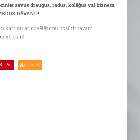
ieciniet savus draugus, radus, kolēģus vai biznesa
u MEDUS DĀVANU!
n kartiņu ar novēlējumu nosūtīt tavam
saņēmējam!
Pin
Ieteikt